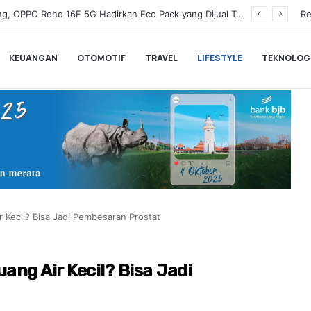
Wamenkeu Juda Agung Optimis Ekonomi Tumbuh Kuat dan Fiskal Tetap Terjaga di Tengah Ketidakpastian Global
Re
KEUANGAN
OTOMOTIF
TRAVEL
LIFESTYLE
TEKNOLOG
 Kecil? Bisa Jadi Pembesaran Prostat
ng Air Kecil? Bisa Jadi