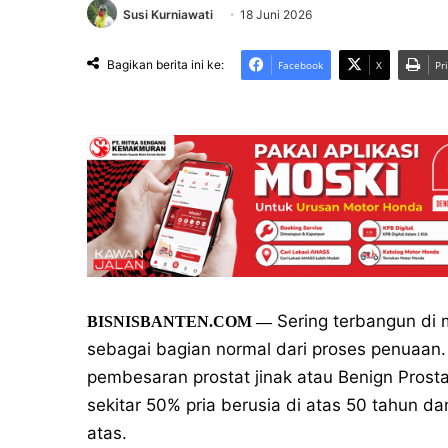
Susi Kurniawati
18 Juni 2026
Bagikan berita ini ke:
Facebook
X
Pr
Sering terbangun di m
BISNISBANTEN.COM
—
sebagai bagian normal dari proses penuaan. 
pembesaran prostat jinak atau Benign Prost
sekitar 50% pria berusia di atas 50 tahun 
atas.