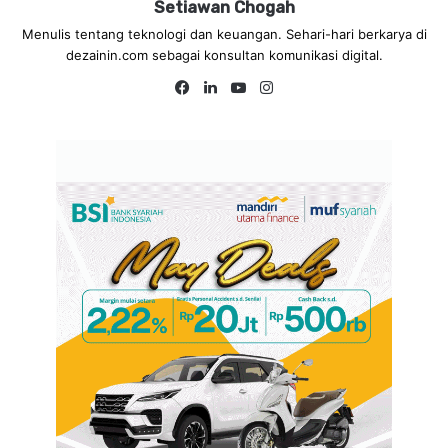
Setiawan Chogah
Menulis tentang teknologi dan keuangan. Sehari-hari berkarya di
dezainin.com sebagai konsultan komunikasi digital.
Fa
Lin
Yo
Ins
ce
ke
uT
tag
bo
dIn
ub
ra
ok
e
m