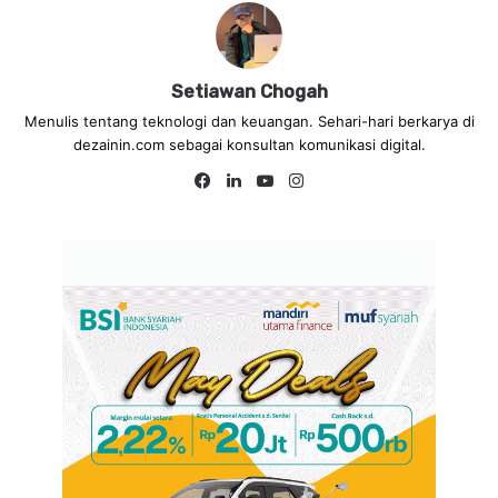
Setiawan Chogah
Menulis tentang teknologi dan keuangan. Sehari-hari berkarya di
dezainin.com sebagai konsultan komunikasi digital.
Fa
Lin
Yo
Ins
ce
ke
uT
tag
bo
dIn
ub
ra
ok
e
m