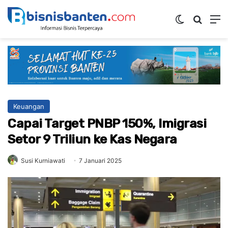
Switch ski
Mencar
M
Keuangan
Capai Target PNBP 150%, Imigrasi
Setor 9 Triliun ke Kas Negara
Susi Kurniawati
7 Januari 2025