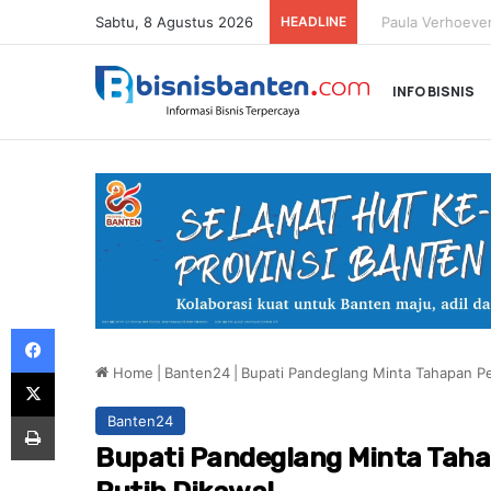
Sabtu, 8 Agustus 2026
HEADLINE
Paula Verhoeven 
INFO BISNIS
Facebook
Home
|
Banten24
|
Bupati Pandeglang Minta Tahapan P
X
Print
Banten24
Bupati Pandeglang Minta Tah