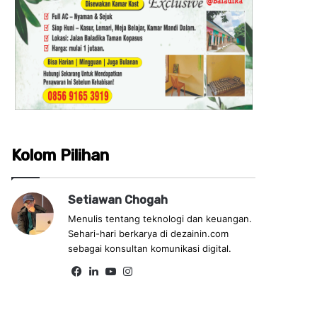
Kolom Pilihan
Setiawan Chogah
Menulis tentang teknologi dan keuangan.
Sehari-hari berkarya di dezainin.com
sebagai konsultan komunikasi digital.
Fa
Lin
Yo
Ins
ce
ke
uT
tag
bo
dIn
ub
ra