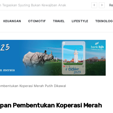
Tegaskan Syuting Bukan Kewajiban Anak
Re
KEUANGAN
OTOMOTIF
TRAVEL
LIFESTYLE
TEKNOLOG
embentukan Koperasi Merah Putih Dikawal
apan Pembentukan Koperasi Merah