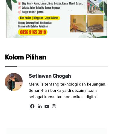
Kolom Pilihan
Setiawan Chogah
Menulis tentang teknologi dan keuangan.
Sehari-hari berkarya di dezainin.com
sebagai konsultan komunikasi digital.
Fa
Lin
Yo
Ins
ce
ke
uT
tag
bo
dIn
ub
ra
ok
e
m