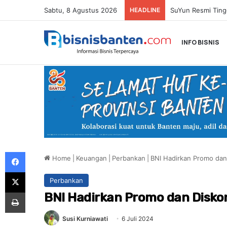
Sabtu, 8 Agustus 2026
HEADLINE
Paula Verhoeven 
INFO BISNIS
Facebook
Home
|
Keuangan
|
Perbankan
|
BNI Hadirkan Promo dan
X
Perbankan
Print
BNI Hadirkan Promo dan Disko
Susi Kurniawati
6 Juli 2024