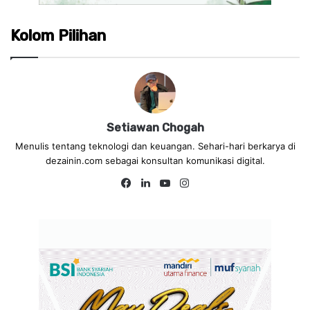
Kolom Pilihan
Setiawan Chogah
Menulis tentang teknologi dan keuangan. Sehari-hari berkarya di
dezainin.com sebagai konsultan komunikasi digital.
Fa
Lin
Yo
Ins
ce
ke
uT
tag
bo
dIn
ub
ra
ok
e
m