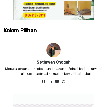
Kolom Pilihan
Setiawan Chogah
Menulis tentang teknologi dan keuangan. Sehari-hari berkarya di
dezainin.com sebagai konsultan komunikasi digital.
Fa
Lin
Yo
Ins
ce
ke
uT
tag
bo
dIn
ub
ra
ok
e
m