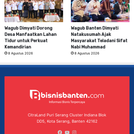
Wagub Dimyati Dorong
Wagub Banten Dimyati
Desa Manfaatkan Lahan
Natakusumah Ajak
Tidur untuk Perkuat
Masyarakat Teladani Sifat
Kemandirian
Nabi Muhammad
8 Agustus 2026
8 Agustus 2026
CitraLand Puri Serang Cluster Indiana Blok
DD5, Kota Serang, Banten 42162
Facebook
YouTube
Instagram