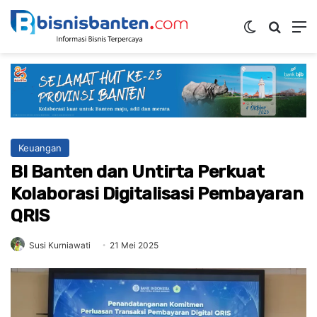
Switch ski
Mencar
M
Keuangan
BI Banten dan Untirta Perkuat
Kolaborasi Digitalisasi Pembayaran
QRIS
Susi Kurniawati
21 Mei 2025