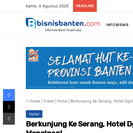
Kamis, 6 Agustus 2026
HEADLINE
Honda Resmi Buk
INFO BISNIS
Facebook
Home
|
Travel
|
Hotel
|
Berkunjung Ke Serang, Hotel Dgr
X
Print
Hotel
Berkunjung Ke Serang, Hotel 