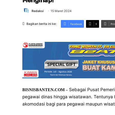
Menginap!
Redaksi
15 Maret 2024
Bagikan berita ini ke:
Facebook
X
Pri
Sebagai Pusat Pemerin
BISNISBANTEN.COM –
pegawai dinas hingga wisatawan. Tentunya 
akomodasi bagi para pegawai maupun wisata