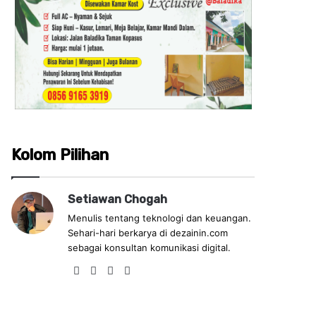
Kolom Pilihan
Setiawan Chogah
Menulis tentang teknologi dan keuangan.
Sehari-hari berkarya di dezainin.com
sebagai konsultan komunikasi digital.
Fa
Lin
Yo
Ins
ce
ke
uT
tag
bo
dIn
ub
ra