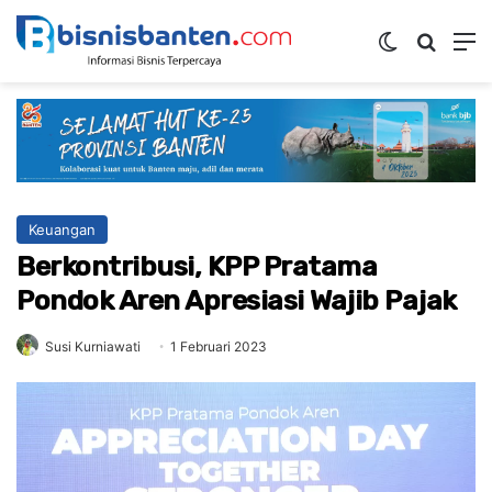
Switch ski
Mencar
M
Keuangan
Berkontribusi, KPP Pratama
Pondok Aren Apresiasi Wajib Pajak
Susi Kurniawati
1 Februari 2023