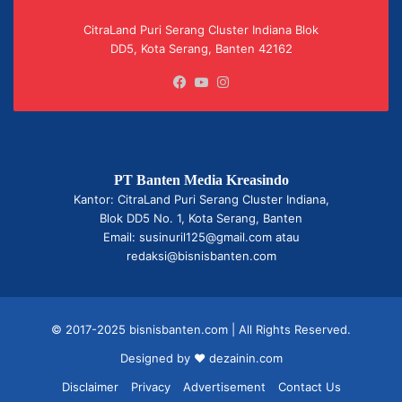
CitraLand Puri Serang Cluster Indiana Blok
DD5, Kota Serang, Banten 42162
Facebook
YouTube
Instagram
PT Banten Media Kreasindo
Kantor: CitraLand Puri Serang Cluster Indiana,
Blok DD5 No. 1, Kota Serang, Banten
Email: susinuril125@gmail.com atau
redaksi@bisnisbanten.com
© 2017-2025 bisnisbanten.com | All Rights Reserved.
Designed by ❤
dezainin.com
Disclaimer
Privacy
Advertisement
Contact Us