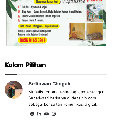
Kolom Pilihan
Setiawan Chogah
Menulis tentang teknologi dan keuangan.
Sehari-hari berkarya di dezainin.com
sebagai konsultan komunikasi digital.
Fa
Lin
Yo
Ins
ce
ke
uT
tag
bo
dIn
ub
ra