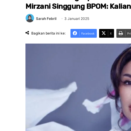
Mirzani Singgung BPOM: Kalia
Sarah Febril
3 Januari 2025
Bagikan berita ini ke:
Facebook
X
Pr