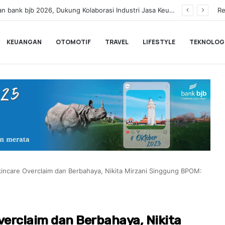
Dinilai Masih Rendah Saat MTQ, Puluhan Kafilah Kaligrafi Dibekali ke Lemka Sukabumi
Re
KEUANGAN
OTOMOTIF
TRAVEL
LIFESTYLE
TEKNOLOG
kincare Overclaim dan Berbahaya, Nikita Mirzani Singgung BPOM:
verclaim dan Berbahaya, Nikita