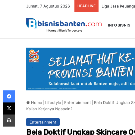
Jumat, 7 Agustus 2026
HEADLINE
INFO BISNIS
Facebook
Home
|
Lifestyle
|
Entertainment
|
Bela Doktif Ungkap S
X
Kalian Kerjanya Ngapain?
Print
Entertainment
Bela Doktif Ungkap Skincare O