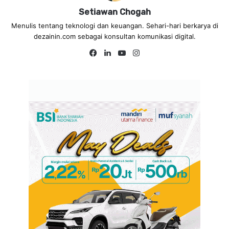
Setiawan Chogah
Menulis tentang teknologi dan keuangan. Sehari-hari berkarya di
dezainin.com sebagai konsultan komunikasi digital.
Fa
Lin
Yo
Ins
ce
ke
uT
tag
bo
dIn
ub
ra
ok
e
m