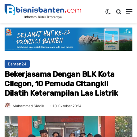
Switch ski
Mencar
M
Banten24
Bekerjasama Dengan BLK Kota
Cilegon, 10 Pemuda Citangkil
Dilatih Keterampilan Las Listrik
Muhammad Siddik
10 Oktober 2024