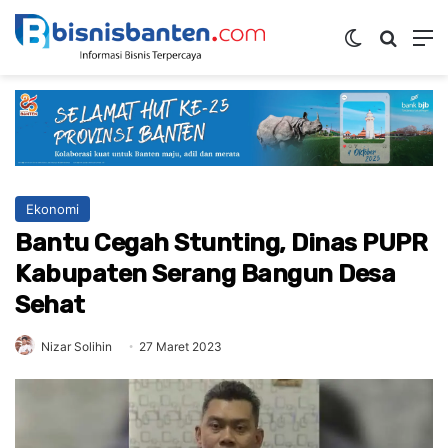
Switch ski
Mencar
M
Ekonomi
Bantu Cegah Stunting, Dinas PUPR
Kabupaten Serang Bangun Desa
Sehat
Nizar Solihin
27 Maret 2023