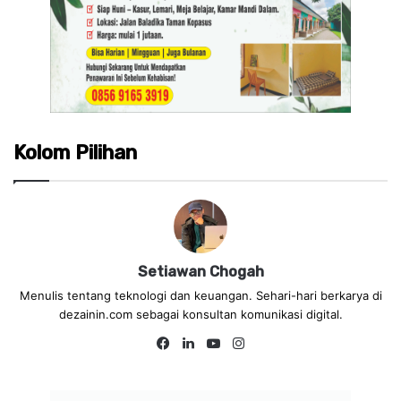
Kolom Pilihan
Setiawan Chogah
Menulis tentang teknologi dan keuangan. Sehari-hari berkarya di
dezainin.com sebagai konsultan komunikasi digital.
Fa
Lin
Yo
Ins
ce
ke
uT
tag
bo
dIn
ub
ra