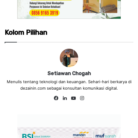
Kolom Pilihan
Setiawan Chogah
Menulis tentang teknologi dan keuangan. Sehari-hari berkarya di
dezainin.com sebagai konsultan komunikasi digital.
Fa
Lin
Yo
Ins
ce
ke
uT
tag
bo
dIn
ub
ra
ok
e
m