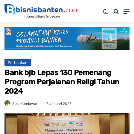
Switch ski
Mencar
M
Perbankan
Bank bjb Lepas 130 Pemenang
Program Perjalanan Religi Tahun
2024
Susi Kurniawati
7 Januari 2025