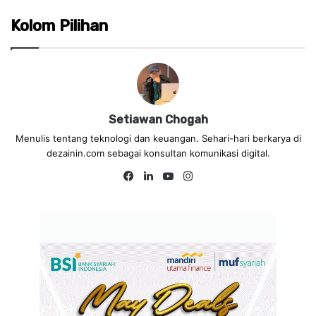
Kolom Pilihan
Setiawan Chogah
Menulis tentang teknologi dan keuangan. Sehari-hari berkarya di
dezainin.com sebagai konsultan komunikasi digital.
Fa
Lin
Yo
Ins
ce
ke
uT
tag
bo
dIn
ub
ra
ok
e
m