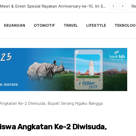
Dukung UMKM dan Optimalisasi PAD Kota Serang, bank bjb KCK Banten Dorong Digitalisasi Keuangan
Re
KEUANGAN
OTOMOTIF
TRAVEL
LIFESTYLE
TEKNOLOG
Angkatan Ke-2 Diwisuda, Bupati Serang Ngaku Bangga
iswa Angkatan Ke-2 Diwisuda,