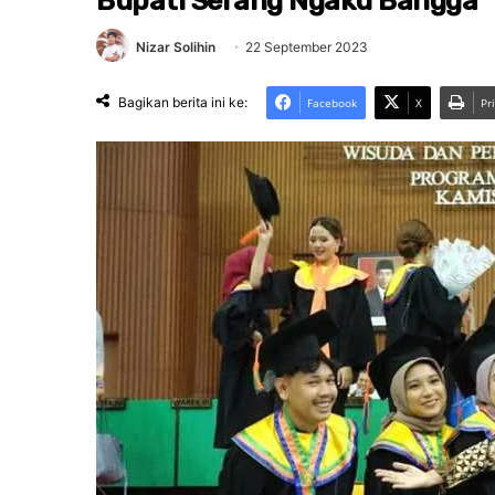
Bupati Serang Ngaku Bangga
Nizar Solihin
22 September 2023
Bagikan berita ini ke:
Facebook
X
Pr