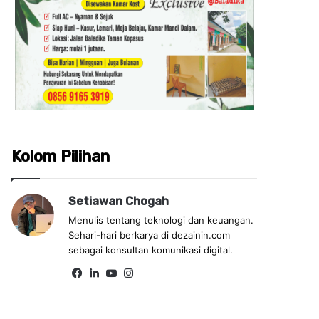
Kolom Pilihan
Setiawan Chogah
Menulis tentang teknologi dan keuangan.
Sehari-hari berkarya di dezainin.com
sebagai konsultan komunikasi digital.
Fa
Lin
Yo
Ins
ce
ke
uT
tag
bo
dIn
ub
ra