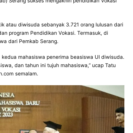
b) Serang sukses mengakhiri pendidikan Vokasi
tik atau diwisuda sebanyak 3.721 orang lulusan dari
an program Pendidikan Vokasi. Termasuk, di
swa dari Pemkab Serang.
an kedua mahasiswa penerima beasiswa UI diwisuda.
swa, dan tahun ini tujuh mahasiswa,” ucap Tatu
ten.com semalam.