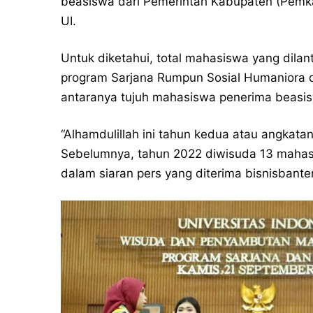
beasiswa dari Pemerintah Kabupaten (Pemka
UI.
Untuk diketahui, total mahasiswa yang dilan
program Sarjana Rumpun Sosial Humaniora d
antaranya tujuh mahasiswa penerima beasi
“Alhamdulillah ini tahun kedua atau angkat
Sebelumnya, tahun 2022 diwisuda 13 mahasi
dalam siaran pers yang diterima bisnisban