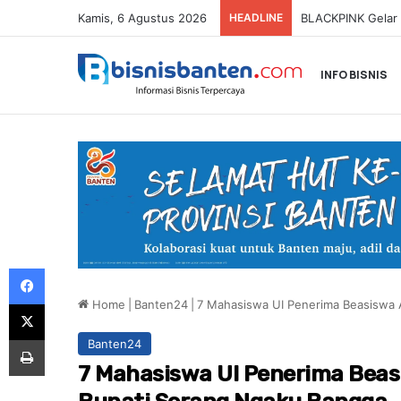
Kamis, 6 Agustus 2026
HEADLINE
INFO BISNIS
Facebook
Home
|
Banten24
|
7 Mahasiswa UI Penerima Beasiswa 
X
Print
Banten24
7 Mahasiswa UI Penerima Beas