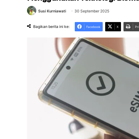
Susi Kurniawati
30 September 2025
Bagikan berita ini ke:
Facebook
X
Pr