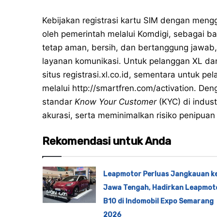
Kebijakan registrasi kartu SIM dengan mengg
oleh pemerintah melalui Komdigi, sebagai ba
tetap aman, bersih, dan bertanggung jawab
layanan komunikasi. Untuk pelanggan XL da
situs
registrasi.xl.co.id
, sementara untuk p
melalui
http://smartfren.com/activation
. Den
standar
Know Your Customer
(KYC) di indus
akurasi, serta meminimalkan risiko penipuan
Rekomendasi untuk Anda
Leapmotor Perluas Jangkauan k
Jawa Tengah, Hadirkan Leapmot
B10 di Indomobil Expo Semarang
2026