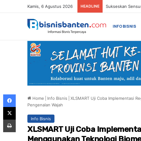
Kamis, 6 Agustus 2026
HEADLINE
4 Negara Penghas
INFO BISNIS
Facebook
Home
|
Info Bisnis
|
XLSMART Uji Coba Implementasi Re
Pengenalan Wajah
X
Info Bisnis
Print
XLSMART Uji Coba Implementas
Menggunakan Teknologi Biome