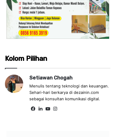
Kolom Pilihan
Setiawan Chogah
Menulis tentang teknologi dan keuangan.
Sehari-hari berkarya di dezainin.com
sebagai konsultan komunikasi digital.
Fa
Lin
Yo
Ins
ce
ke
uT
tag
bo
dIn
ub
ra
ok
e
m