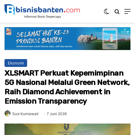
Switch ski
Mencar
M
Ekonomi
XLSMART Perkuat Kepemimpinan
5G Nasional Melalui Green Network,
Raih Diamond Achievement in
Emission Transparency
Susi Kurniawati
7 Juni 2026