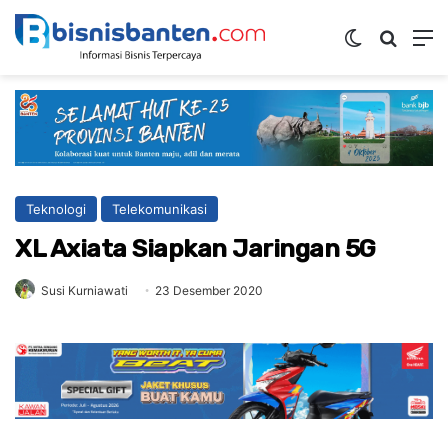
Switch skin
Mencar
M
Teknologi
Telekomunikasi
XL Axiata Siapkan Jaringan 5G
Susi Kurniawati
23 Desember 2020