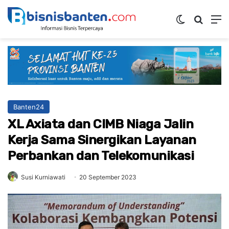
Switch ski
Mencar
M
Banten24
XL Axiata dan CIMB Niaga Jalin
Kerja Sama Sinergikan Layanan
Perbankan dan Telekomunikasi
Susi Kurniawati
20 September 2023