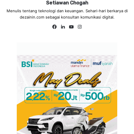
Setiawan Chogah
Menulis tentang teknologi dan keuangan. Sehari-hari berkarya di
dezainin.com sebagai konsultan komunikasi digital.
Fa
Lin
Yo
Ins
ce
ke
uT
tag
bo
dIn
ub
ra
ok
e
m