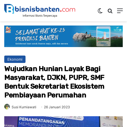
Switch ski
Mencar
M
Ekonomi
Wujudkan Hunian Layak Bagi
Masyarakat, DJKN, PUPR, SMF
Bentuk Sekretariat Ekosistem
Pembiayaan Perumahan
Susi Kurniawati
26 Januari 2023