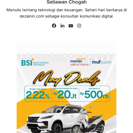
Setiawan Chogah
Menulis tentang teknologi dan keuangan. Sehari-hari berkarya di
dezainin.com sebagai konsultan komunikasi digital.
Fa
Lin
Yo
Ins
ce
ke
uT
tag
bo
dIn
ub
ra
ok
e
m