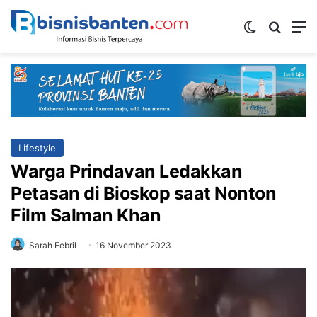
Switch ski
Mencar
M
Lifestyle
Warga Prindavan Ledakkan
Petasan di Bioskop saat Nonton
Film Salman Khan
Sarah Febril
16 November 2023