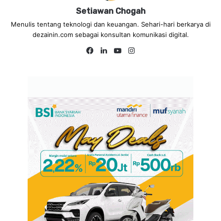
Setiawan Chogah
Menulis tentang teknologi dan keuangan. Sehari-hari berkarya di
dezainin.com sebagai konsultan komunikasi digital.
Fa
Lin
Yo
Ins
ce
ke
uT
tag
bo
dIn
ub
ra
ok
e
m