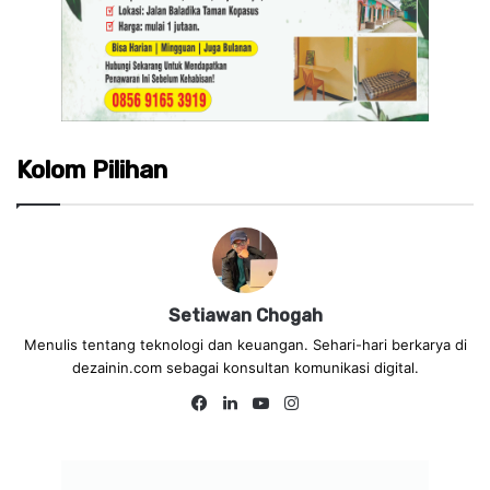
Kolom Pilihan
Setiawan Chogah
Menulis tentang teknologi dan keuangan. Sehari-hari berkarya di
dezainin.com sebagai konsultan komunikasi digital.
Fa
Lin
Yo
Ins
ce
ke
uT
tag
bo
dIn
ub
ra
ok
e
m