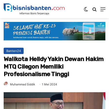
Switch ski
Mencar
M
Banten24
Walikota Helldy Yakin Dewan Hakim
MTQ Cilegon Memiliki
Profesionalisme Tinggi
Muhammad Siddik
1 Mei 2024