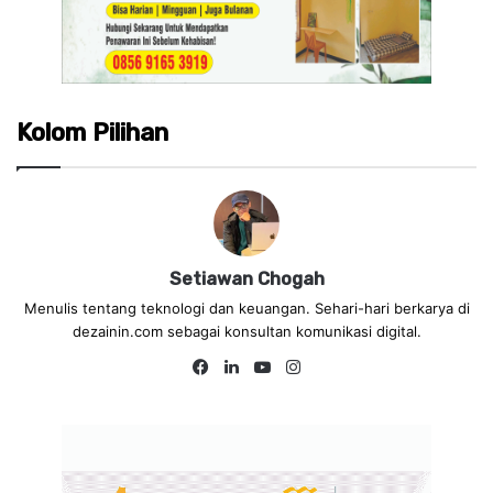
Kolom Pilihan
Setiawan Chogah
Menulis tentang teknologi dan keuangan. Sehari-hari berkarya di
dezainin.com sebagai konsultan komunikasi digital.
Fa
Lin
Yo
Ins
ce
ke
uT
tag
bo
dIn
ub
ra
ok
e
m