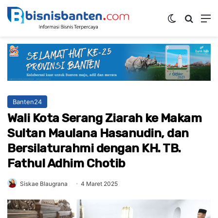
Switch ski
Mencar
M
Banten24
Wali Kota Serang Ziarah ke Makam
Sultan Maulana Hasanudin, dan
Bersilaturahmi dengan KH. TB.
Fathul Adhim Chotib
Siskae Blaugrana
4 Maret 2025