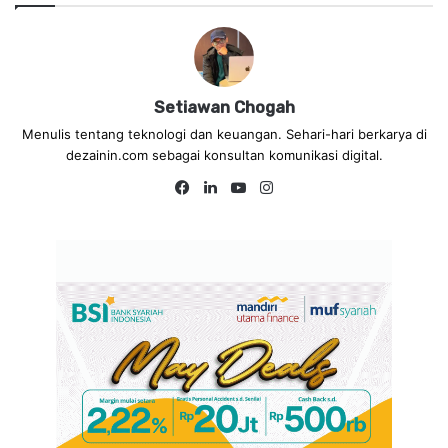
Setiawan Chogah
Menulis tentang teknologi dan keuangan. Sehari-hari berkarya di
dezainin.com sebagai konsultan komunikasi digital.
Fa
Lin
Yo
Ins
ce
ke
uT
tag
bo
dIn
ub
ra
ok
e
m