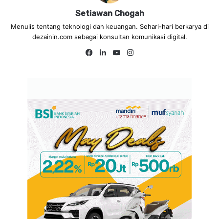
Setiawan Chogah
Menulis tentang teknologi dan keuangan. Sehari-hari berkarya di
dezainin.com sebagai konsultan komunikasi digital.
Fa
Lin
Yo
Ins
ce
ke
uT
tag
bo
dIn
ub
ra
ok
e
m