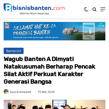
Switch ski
Mencar
M
Banten24
Wagub Banten A Dimyati
Natakusumah Berharap Pencak
Silat Aktif Perkuat Karakter
Generasi Bangsa
Susi Kurniawati
15 Mei 2025