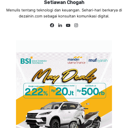
Setiawan Chogah
Menulis tentang teknologi dan keuangan. Sehari-hari berkarya di
dezainin.com sebagai konsultan komunikasi digital.
Fa
Lin
Yo
Ins
ce
ke
uT
tag
bo
dIn
ub
ra
ok
e
m