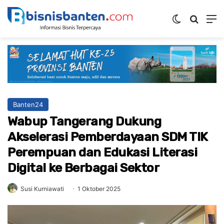
Switch ski
Mencar
M
Banten24
Wabup Tangerang Dukung
Akselerasi Pemberdayaan SDM TIK
Perempuan dan Edukasi Literasi
Digital ke Berbagai Sektor
Susi Kurniawati
1 Oktober 2025