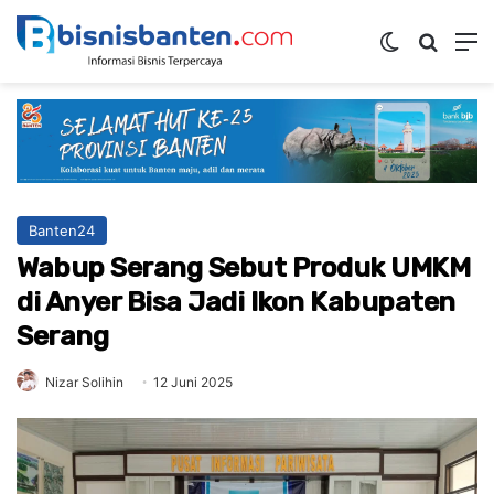
Switch ski
Mencar
M
Banten24
Wabup Serang Sebut Produk UMKM
di Anyer Bisa Jadi Ikon Kabupaten
Serang
Nizar Solihin
12 Juni 2025