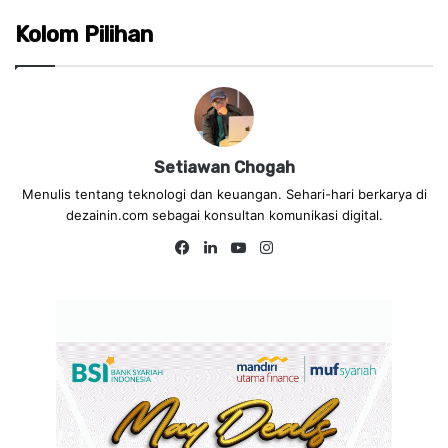
Kolom Pilihan
Setiawan Chogah
Menulis tentang teknologi dan keuangan. Sehari-hari berkarya di
dezainin.com sebagai konsultan komunikasi digital.
Fa
Lin
Yo
Ins
ce
ke
uT
tag
bo
dIn
ub
ra
ok
e
m