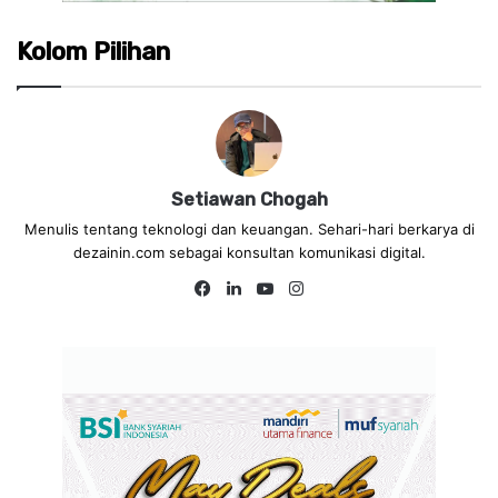
Kolom Pilihan
Setiawan Chogah
Menulis tentang teknologi dan keuangan. Sehari-hari berkarya di
dezainin.com sebagai konsultan komunikasi digital.
Fa
Lin
Yo
Ins
ce
ke
uT
tag
bo
dIn
ub
ra
ok
e
m