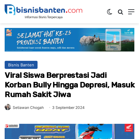
Switch ski
Mencar
M
Bisnis Banten
Viral Siswa Berprestasi Jadi
Korban Bully Hingga Depresi, Masuk
Rumah Sakit Jiwa
Setiawan Chogah
3 September 2024