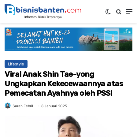
Switch ski
Mencar
M
Lifestyle
Viral Anak Shin Tae-yong
Ungkapkan Kekecewaannya atas
Pemecatan Ayahnya oleh PSSI
Sarah Febril
8 Januari 2025