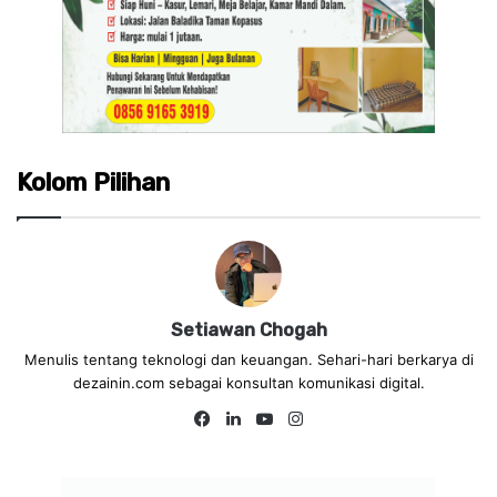
Kolom Pilihan
Setiawan Chogah
Menulis tentang teknologi dan keuangan. Sehari-hari berkarya di
dezainin.com sebagai konsultan komunikasi digital.
Fa
Lin
Yo
Ins
ce
ke
uT
tag
bo
dIn
ub
ra