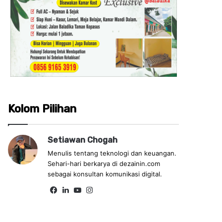
Kolom Pilihan
Setiawan Chogah
Menulis tentang teknologi dan keuangan.
Sehari-hari berkarya di dezainin.com
sebagai konsultan komunikasi digital.
Fa
Lin
Yo
Ins
ce
ke
uT
tag
bo
dIn
ub
ra