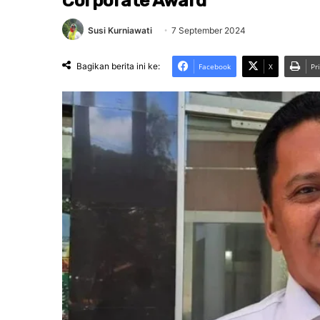
Corporate Award
Susi Kurniawati
7 September 2024
Bagikan berita ini ke:
Facebook
X
Pr