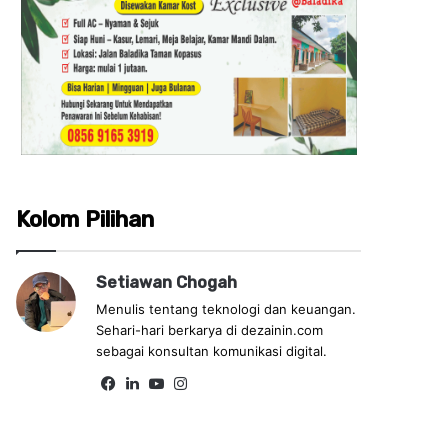
Kolom Pilihan
Setiawan Chogah
Menulis tentang teknologi dan keuangan.
Sehari-hari berkarya di dezainin.com
sebagai konsultan komunikasi digital.
Fa
Lin
Yo
Ins
ce
ke
uT
tag
bo
dIn
ub
ra