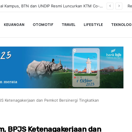
BNI Catat Fundamental Bisnis Kokoh di Bawah Danantara, Ditopang Pertumbuhan Kredit dan Kualitas Aset
Re
KEUANGAN
OTOMOTIF
TRAVEL
LIFESTYLE
TEKNOLOG
JS Ketenagakerjaan dan Pemkot Bersinergi Tingkatkan
im, BPJS Ketenagakerjaan dan