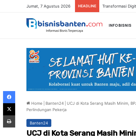
Jumat, 7 Agustus 2026
HEADLINE
INFO BISNIS
Facebook
Home
|
Banten24
|
UCJ di Kota Serang Masih Minim, BP
X
Perlindungan Pekerja
Print
Banten24
UCJ di Kota Serang Masih Min