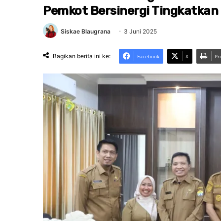
Pemkot Bersinergi Tingkatkan
Siskae Blaugrana
3 Juni 2025
Bagikan berita ini ke:
Facebook
X
Pr