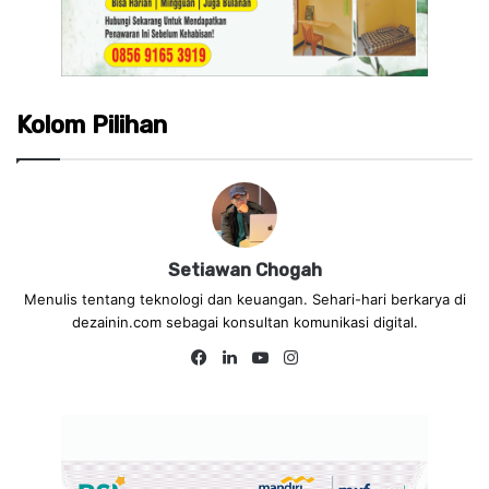
Kolom Pilihan
Setiawan Chogah
Menulis tentang teknologi dan keuangan. Sehari-hari berkarya di
dezainin.com sebagai konsultan komunikasi digital.
Fa
Lin
Yo
Ins
ce
ke
uT
tag
bo
dIn
ub
ra
ok
e
m