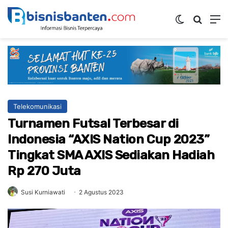
Switch ski
Mencar
M
Telekomunikasi
Turnamen Futsal Terbesar di
Indonesia “AXIS Nation Cup 2023”
Tingkat SMA AXIS Sediakan Hadiah
Rp 270 Juta
Susi Kurniawati
2 Agustus 2023