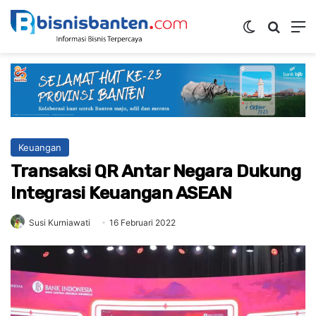
Switch ski
Mencar
M
Keuangan
Transaksi QR Antar Negara Dukung
Integrasi Keuangan ASEAN
Susi Kurniawati
16 Februari 2022