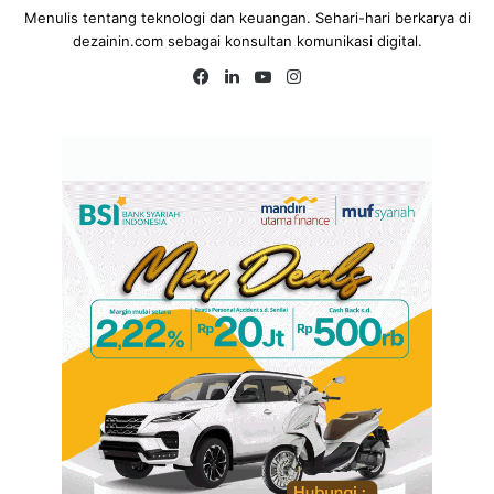
Menulis tentang teknologi dan keuangan. Sehari-hari berkarya di
dezainin.com sebagai konsultan komunikasi digital.
Fa
Lin
Yo
Ins
ce
ke
uT
tag
bo
dIn
ub
ra
ok
e
m