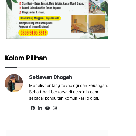
Kolom Pilihan
Setiawan Chogah
Menulis tentang teknologi dan keuangan.
Sehari-hari berkarya di dezainin.com
sebagai konsultan komunikasi digital.
Fa
Lin
Yo
Ins
ce
ke
uT
tag
bo
dIn
ub
ra
ok
e
m