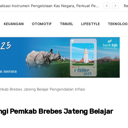
Hampir Sentuh 70.000 Pengguna, Polytron Optimis Sambut Ajang GIIAS 2026 dengan Respon Positif
Re
KEUANGAN
OTOMOTIF
TRAVEL
LIFESTYLE
TEKNOLOG
kab Brebes Jateng Belajar Pengendalian Inflasi
gi Pemkab Brebes Jateng Belajar