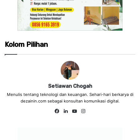
Kolom Pilihan
Setiawan Chogah
Menulis tentang teknologi dan keuangan. Sehari-hari berkarya di
dezainin.com sebagai konsultan komunikasi digital.
Fa
Lin
Yo
Ins
ce
ke
uT
tag
bo
dIn
ub
ra
ok
e
m