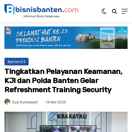
Switch ski
Mencar
M
Banten24
Tingkatkan Pelayanan Keamanan,
KJI dan Polda Banten Gelar
Refreshment Training Security
Susi Kurniawati
19 Mei 2025