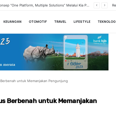
Transformasi Digital Perkuat Layanan, Bank bjb Raih Lima Titanium Awards pada PRIMA Awards 2026
Re
KEUANGAN
OTOMOTIF
TRAVEL
LIFESTYLE
TEKNOLOG
s Berbenah untuk Memanjakan Pengunjung
rus Berbenah untuk Memanjakan