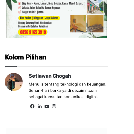
Kolom Pilihan
Setiawan Chogah
Menulis tentang teknologi dan keuangan.
Sehari-hari berkarya di dezainin.com
sebagai konsultan komunikasi digital.
Fa
Lin
Yo
Ins
ce
ke
uT
tag
bo
dIn
ub
ra
ok
e
m