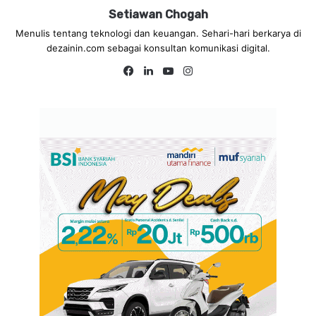
Setiawan Chogah
Menulis tentang teknologi dan keuangan. Sehari-hari berkarya di
dezainin.com sebagai konsultan komunikasi digital.
Fa
Lin
Yo
Ins
ce
ke
uT
tag
bo
dIn
ub
ra
ok
e
m