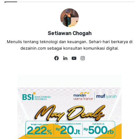
Setiawan Chogah
Menulis tentang teknologi dan keuangan. Sehari-hari berkarya di
dezainin.com sebagai konsultan komunikasi digital.
Fa
Lin
Yo
Ins
ce
ke
uT
tag
bo
dIn
ub
ra
ok
e
m