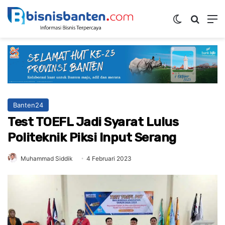
Switch ski
Mencar
M
Banten24
Test TOEFL Jadi Syarat Lulus
Politeknik Piksi Input Serang
Muhammad Siddik
4 Februari 2023