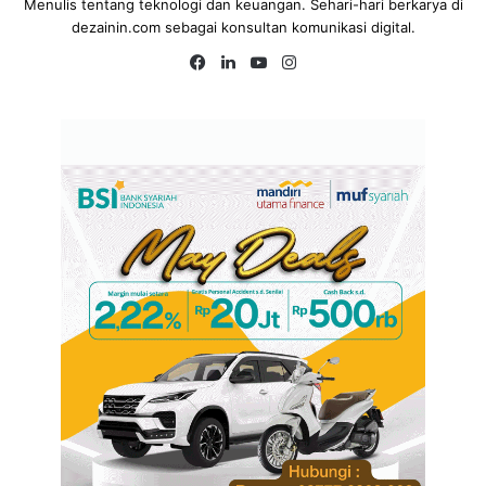
Menulis tentang teknologi dan keuangan. Sehari-hari berkarya di
dezainin.com sebagai konsultan komunikasi digital.
Fa
Lin
Yo
Ins
ce
ke
uT
tag
bo
dIn
ub
ra
ok
e
m