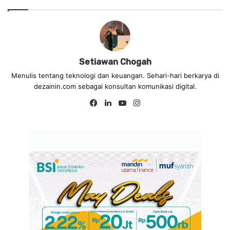
Setiawan Chogah
Menulis tentang teknologi dan keuangan. Sehari-hari berkarya di
dezainin.com sebagai konsultan komunikasi digital.
Fa
Lin
Yo
Ins
ce
ke
uT
tag
bo
dIn
ub
ra
ok
e
m