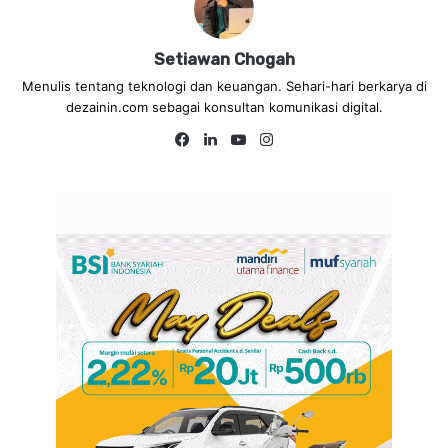
Setiawan Chogah
Menulis tentang teknologi dan keuangan. Sehari-hari berkarya di
dezainin.com sebagai konsultan komunikasi digital.
Fa
Lin
Yo
Ins
ce
ke
uT
tag
bo
dIn
ub
ra
ok
e
m