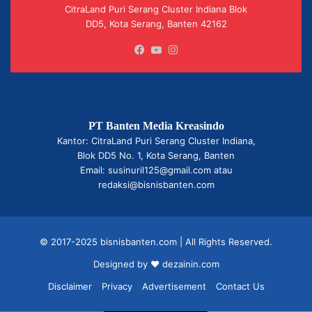
CitraLand Puri Serang Cluster Indiana Blok
DD5, Kota Serang, Banten 42162
Facebook
YouTube
Instagram
PT Banten Media Kreasindo
Kantor: CitraLand Puri Serang Cluster Indiana,
Blok DD5 No. 1, Kota Serang, Banten
Email: susinuril125@gmail.com atau
redaksi@bisnisbanten.com
© 2017-2025 bisnisbanten.com | All Rights Reserved.
Designed by ❤
dezainin.com
Disclaimer
Privacy
Advertisement
Contact Us