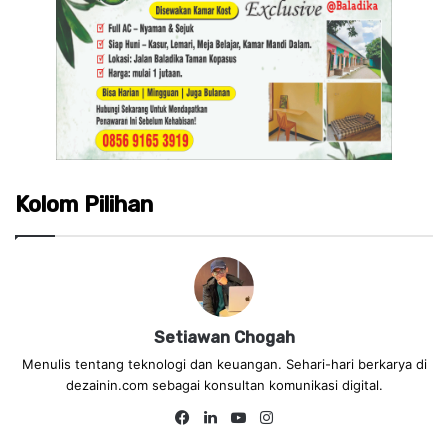
Kolom Pilihan
Setiawan Chogah
Menulis tentang teknologi dan keuangan. Sehari-hari berkarya di
dezainin.com sebagai konsultan komunikasi digital.
Fa
Lin
Yo
Ins
ce
ke
uT
tag