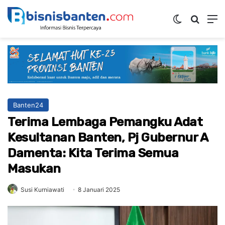
Switch ski
Mencar
M
Banten24
Terima Lembaga Pemangku Adat
Kesultanan Banten, Pj Gubernur A
Damenta: Kita Terima Semua
Masukan
Susi Kurniawati
8 Januari 2025