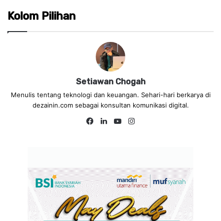
Kolom Pilihan
Setiawan Chogah
Menulis tentang teknologi dan keuangan. Sehari-hari berkarya di
dezainin.com sebagai konsultan komunikasi digital.
Fa
Lin
Yo
Ins
ce
ke
uT
tag
bo
dIn
ub
ra
ok
e
m