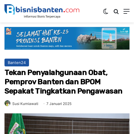
Switch ski
Mencar
M
Banten24
Tekan Penyalahgunaan Obat,
Pemprov Banten dan BPOM
Sepakat Tingkatkan Pengawasan
Susi Kurniawati
7 Januari 2025