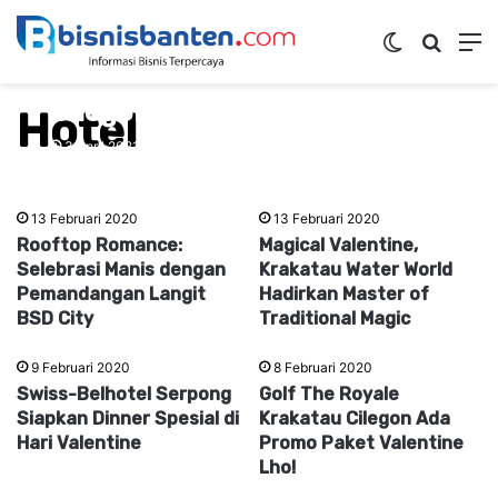
Switch ski
Mencar
M
Aston Boutique Hotel
Cilegon Gelar Meet The
Hotel
Wedding Planner Selama Dua
3 April 2021
Hari
13 Februari 2020
13 Februari 2020
Rooftop Romance:
Magical Valentine,
Selebrasi Manis dengan
Krakatau Water World
Pemandangan Langit
Hadirkan Master of
BSD City
Traditional Magic
9 Februari 2020
8 Februari 2020
Swiss-Belhotel Serpong
Golf The Royale
Siapkan Dinner Spesial di
Krakatau Cilegon Ada
Hari Valentine
Promo Paket Valentine
Lho!