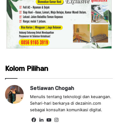
Kolom Pilihan
Setiawan Chogah
Menulis tentang teknologi dan keuangan.
Sehari-hari berkarya di dezainin.com
sebagai konsultan komunikasi digital.
Fa
Lin
Yo
Ins
ce
ke
uT
tag
bo
dIn
ub
ra