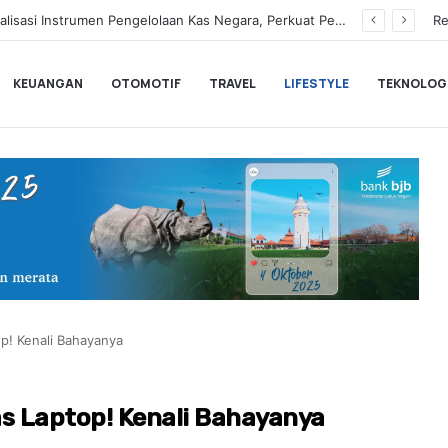
Hampir Sentuh 70.000 Pengguna, Polytron Optimis Sambut Ajang GIIAS 2026 dengan Respon Positif
Re
KEUANGAN
OTOMOTIF
TRAVEL
LIFESTYLE
TEKNOLOG
p! Kenali Bahayanya
as Laptop! Kenali Bahayanya