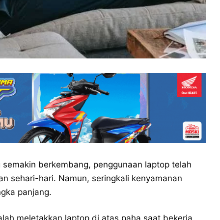
g semakin berkembang, penggunaan laptop telah
pan sehari-hari. Namun, seringkali kenyamanan
gka panjang.
lah meletakkan laptop di atas paha saat bekerja