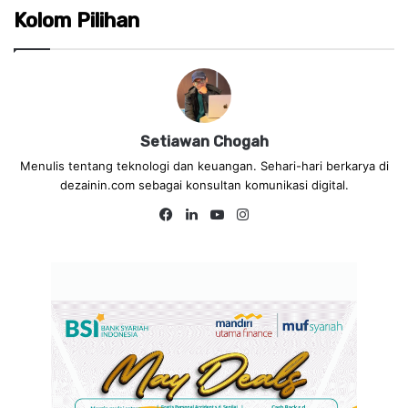
Kolom Pilihan
Setiawan Chogah
Menulis tentang teknologi dan keuangan. Sehari-hari berkarya di
dezainin.com sebagai konsultan komunikasi digital.
Fa
Lin
Yo
Ins
ce
ke
uT
tag
bo
dIn
ub
ra
ok
e
m