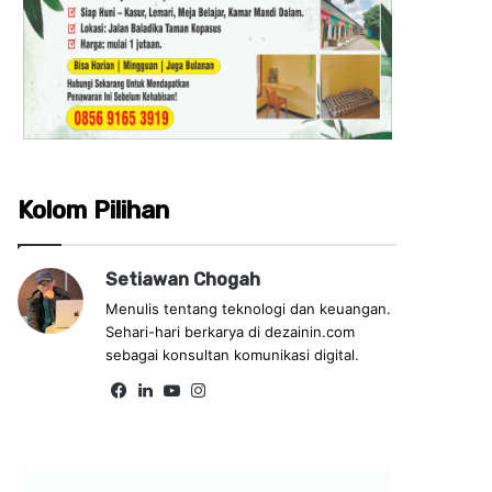
Kolom Pilihan
Setiawan Chogah
Menulis tentang teknologi dan keuangan.
Sehari-hari berkarya di dezainin.com
sebagai konsultan komunikasi digital.
Fa
Lin
Yo
Ins
ce
ke
uT
tag
bo
dIn
ub
ra
ok
e
m