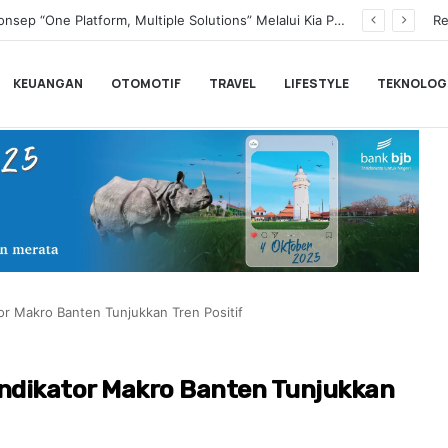
Transformasi Digital Perkuat Layanan, Bank bjb Raih Lima Titanium Awards pada PRIMA Awards 2026
Re
KEUANGAN
OTOMOTIF
TRAVEL
LIFESTYLE
TEKNOLOG
or Makro Banten Tunjukkan Tren Positif
Indikator Makro Banten Tunjukkan