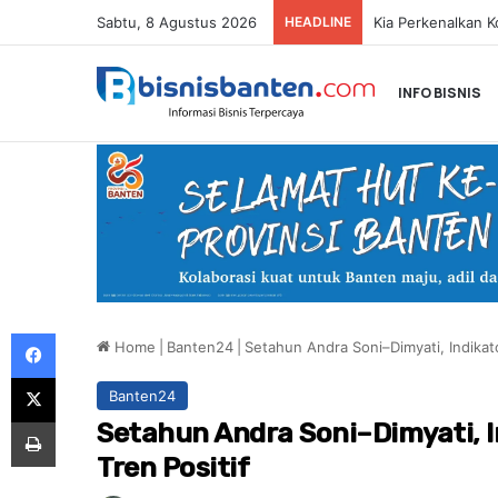
Sabtu, 8 Agustus 2026
HEADLINE
INFO BISNIS
Facebook
Home
|
Banten24
|
Setahun Andra Soni–Dimyati, Indikat
X
Banten24
Print
Setahun Andra Soni–Dimyati, 
Tren Positif