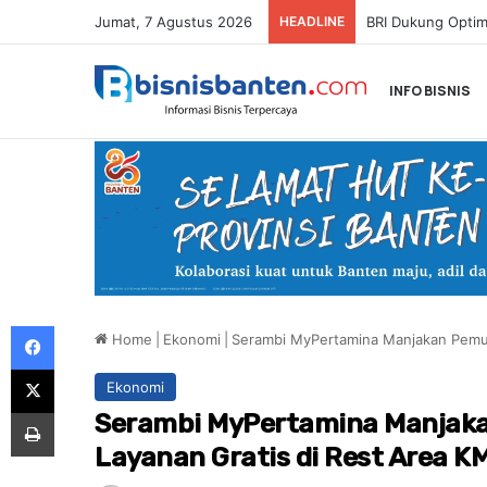
Jumat, 7 Agustus 2026
HEADLINE
INFO BISNIS
Facebook
Home
|
Ekonomi
|
Serambi MyPertamina Manjakan Pemud
X
Ekonomi
Print
Serambi MyPertamina Manjak
Layanan Gratis di Rest Area K