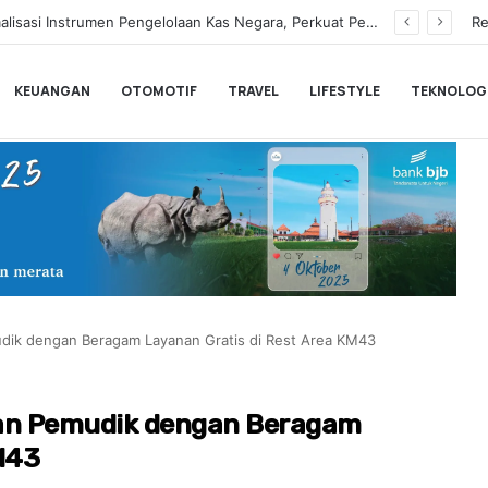
Hampir Sentuh 70.000 Pengguna, Polytron Optimis Sambut Ajang GIIAS 2026 dengan Respon Positif
Re
KEUANGAN
OTOMOTIF
TRAVEL
LIFESTYLE
TEKNOLOG
ik dengan Beragam Layanan Gratis di Rest Area KM43
an Pemudik dengan Beragam
M43