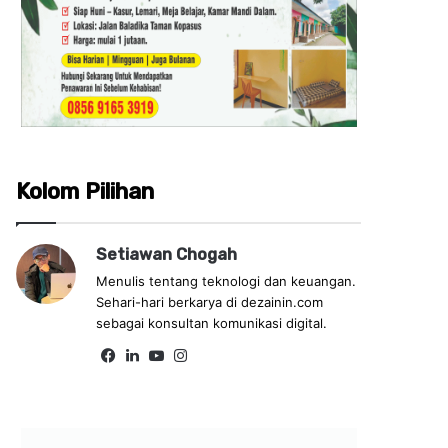
Kolom Pilihan
Setiawan Chogah
Menulis tentang teknologi dan keuangan.
Sehari-hari berkarya di dezainin.com
sebagai konsultan komunikasi digital.
Fa
Lin
Yo
Ins
ce
ke
uT
tag
bo
dIn
ub
ra
ok
e
m